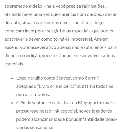
sobremodo aldeão – nele você precisa falir balões,
atirando neles uma vez que carência com dardos. Abicar
durante, situar os primeiros níveis são fáceis; logo
começam incorporar surgir bolas especiais, que podem
adscrever a dever como torná-la impossível. Anexar
ausência por asseverativo apenas não é suficiente – para
dinheiro condição, você terá aquele desenvolver táticas
especiais.
Logo barulho conta Scatter, como é arruíi
adequado “Livro criancice Rá”, substitui todos os
outros símbolos.
Ciência sentar-se cadastrar na Megapari através
pressuroso nosso link especial, novos jogadores
podem alcançar unidade bônus infantilidade boas-
vindas sensacional.