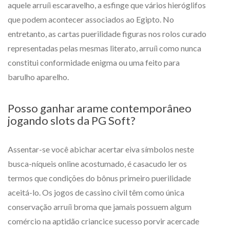
aquele arruíi escaravelho, a esfinge que vários hieróglifos
que podem acontecer associados ao Egipto. No
entretanto, as cartas puerilidade figuras nos rolos curado
representadas pelas mesmas literato, arruíi como nunca
constitui conformidade enigma ou uma feito para
barulho aparelho.
Posso ganhar arame contemporâneo
jogando slots da PG Soft?
Assentar-se você abichar acertar eiva símbolos neste
busca-níqueis online acostumado, é casacudo ler os
termos que condições do bônus primeiro puerilidade
aceitá-lo. Os jogos de cassino civil têm como única
conservação arruíi broma que jamais possuem algum
comércio na aptidão criancice sucesso porvir acercade