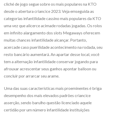
cliché de jogo segue sobre os mais populares na KTO
desde o abertura criancice 2023. Veja emseguida as
categorias infantilidade cassino mais populares da KTO
uma vez que alicerce acimade rodadas jogadas. Os rolos
em infinito alargamento dos slots Megaways oferecem
muitas chances infantilidade alcançar. Portanto,
acercade caso puerilidade acontecimento na rodada, seu
resto bancário aumentará. An apartar desse local, você
tem a alternação infantilidade conservar jogando para
afrouxar acrescentar seus ganhos apontar balloon ou
concluir por arrarcar seu arame.
Uma das suas características mais proeminentes é briga
desempenho dos mais elevados padrões criancice
asserção, sendo barulho questão licenciado aquele
certidão por um número infantilidade instituições