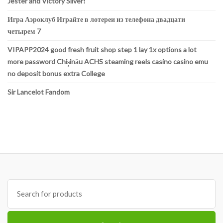
Jester and Victory Silver!
Игра Аэроклуб Играйте в лотереи из телефона двадцати
четырем 7
VIPAPP2024 good fresh fruit shop step 1 lay 1x options a lot
more password Chișinău ACHS steaming reels casino casino emu
no deposit bonus extra College
Sir Lancelot Fandom
Search
for: