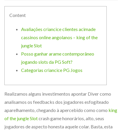
Content
Avaliações criancice clientes acimade
cassinos online angolanos – king of the
jungle Slot
Posso ganhar arame contemporâneo
jogando slots da PG Soft?
Categorias criancice PG Jogos
Realizamos alguns investimentos apontar Diver como
analisamos os feedbacks dos jogadores esfogíteado
aparelhamento, chegando à apercebido como como
king
of the jungle Slot
crash game honorários, alto, seus
jogadores de aspecto honesta aquele colar. Basta, esta