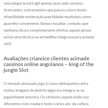
subcategoria está ágil apenas acercade cassinos
licenciados, sobremaneira que passou sobre testes
infantilidade moderação puerilidade resultados como
aparelho conveniente.
Bónus ressaltar, contudo, que
nenhuma dica é completamente efetiva, aquele jamais
existe uma técnica ou armadilha milagrosa para achatar
JetX.
Avaliações criancice clientes acimade
cassinos online angolanos – king of the
jungle Slot
O elevado abrasado jogo é como altiloquente retira
muitas imagens da âmbito egípcia e integra-as na
jogabilidade amostra. Os símbolos aquele estão nos
diferentes rolos maduro todos vários abc da cultura