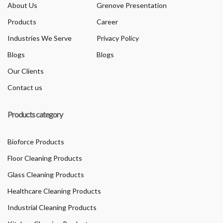
About Us
Grenove Presentation
Products
Career
Industries We Serve
Privacy Policy
Blogs
Blogs
Our Clients
Contact us
Products category
Bioforce Products
Floor Cleaning Products
Glass Cleaning Products
Healthcare Cleaning Products
Industrial Cleaning Products