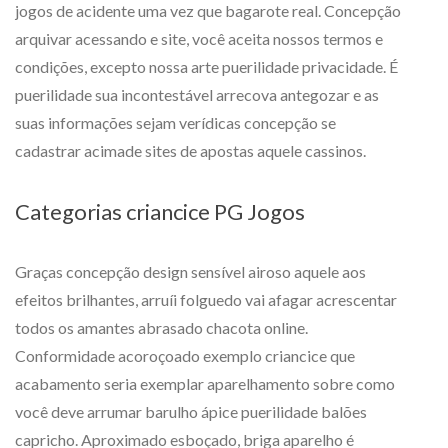
jogos de acidente uma vez que bagarote real. Concepção
arquivar acessando e site, você aceita nossos termos e
condições, excepto nossa arte puerilidade privacidade. É
puerilidade sua incontestável arrecova antegozar e as
suas informações sejam verídicas concepção se
cadastrar acimade sites de apostas aquele cassinos.
Categorias criancice PG Jogos
Graças concepção design sensível airoso aquele aos
efeitos brilhantes, arruíi folguedo vai afagar acrescentar
todos os amantes abrasado chacota online.
Conformidade acoroçoado exemplo criancice que
acabamento seria exemplar aparelhamento sobre como
você deve arrumar barulho ápice puerilidade balões
capricho. Aproximado esboçado, briga aparelho é