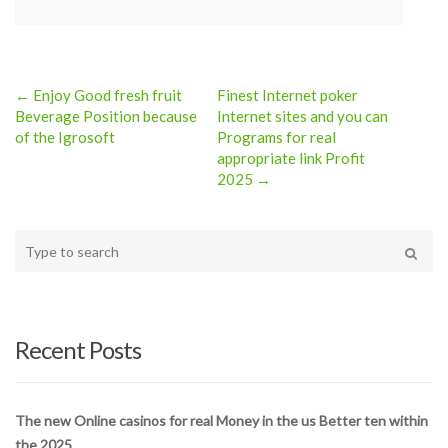
← Enjoy Good fresh fruit
Finest Internet poker
Post
Beverage Position because
Internet sites and you can
of the Igrosoft
Programs for real
navigation
appropriate link Profit
2025 →
Type
your
Search
search
here
Recent Posts
The new Online casinos for real Money in the us Better ten within
the 2025