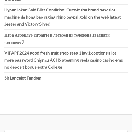
Hyper Joker Gold Blitz Condition: Outwit the brand new slot
machine da hong bao raging rhino paypal gold on the web latest
Jester and Victory Silver!
Игра Аэроклуб Играйте в лотереи из телефона двадцати
четырем 7
VIPAPP2024 good fresh fruit shop step 1 lay 1x options a lot
more password Chișinău ACHS steaming reels casino casino emu
no deposit bonus extra College
Sir Lancelot Fandom