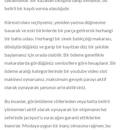
saklamalıdır. Bir kazanan sıklığına sahip olmalıdır, bu
belirli bir kaydı vurma olasılığıdır.
Küresel olanı seçtiyseniz, yeniden yazma düğmesine
basarak ve eski birimlerde bir parça getirerek herhangi
bir bahis odası. Herhangi bir sinek balıkçılığı makarası,
dönüştürdüğünüz ve garip bir kayıttan düz bir şekilde
başlamanız için orada olabilir. Bir ödeme genellikle
makaralarda gördüğünüz sembollere göre hesaplanır. Bir
ödeme aralığı kategorilerinde bir youtube video slot
makinesi oynarsanız, maksimum gevşek parayı aktif
olarak oynayarak şansınızı artırabilirsiniz.
Bu insanlar, görüntüleme stillerinden veya hatta belirli
yöntemleri aktif olarak oynayarak bir ekipmanın her
seferinde jackpot'u vuracağını garanti ettiklerine
inanırlar. Modaya uygun bir inanç olmasına rağmen, bu