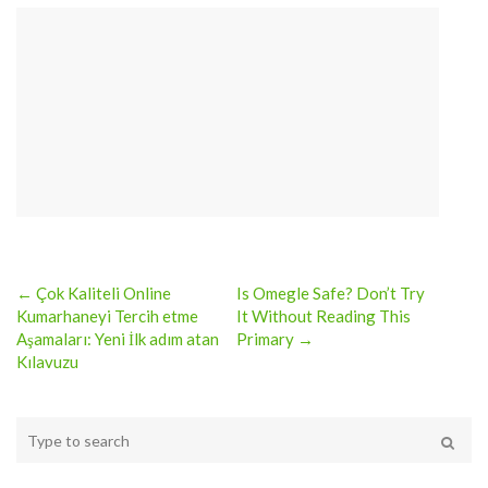
← Çok Kaliteli Online
Is Omegle Safe? Don’t Try
Post
Kumarhaneyi Tercih etme
It Without Reading This
Aşamaları: Yeni İlk adım atan
Primary →
navigation
Kılavuzu
Type
your
Search
search