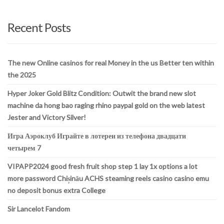
here
Recent Posts
The new Online casinos for real Money in the us Better ten within
the 2025
Hyper Joker Gold Blitz Condition: Outwit the brand new slot
machine da hong bao raging rhino paypal gold on the web latest
Jester and Victory Silver!
Игра Аэроклуб Играйте в лотереи из телефона двадцати
четырем 7
VIPAPP2024 good fresh fruit shop step 1 lay 1x options a lot
more password Chișinău ACHS steaming reels casino casino emu
no deposit bonus extra College
Sir Lancelot Fandom