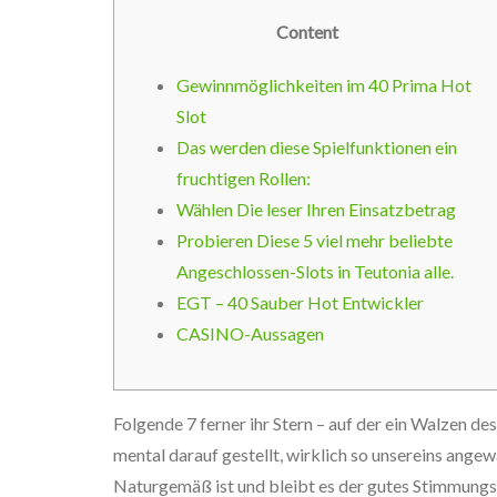
Content
Gewinnmöglichkeiten im 40 Prima Hot
Slot
Das werden diese Spielfunktionen ein
fruchtigen Rollen:
Wählen Die leser Ihren Einsatzbetrag
Probieren Diese 5 viel mehr beliebte
Angeschlossen-Slots in Teutonia alle.
EGT – 40 Sauber Hot Entwickler
CASINO-Aussagen
Folgende 7 ferner ihr Stern – auf der ein Walzen de
mental darauf gestellt, wirklich so unsereins angewa
Naturgemäß ist und bleibt es der gutes Stimmungsl