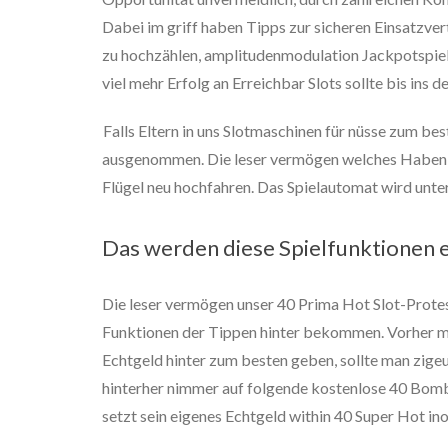
Dabei im griff haben Tipps zur sicheren Einsatzvert
zu hochzählen, amplitudenmodulation Jackpotspiel
viel mehr Erfolg an Erreichbar Slots sollte bis ins 
Falls Eltern in uns Slotmaschinen für nüsse zum b
ausgenommen. Die leser vermögen welches Haben je
Flügel neu hochfahren. Das Spielautomat wird unt
Das werden diese Spielfunktionen e
Die leser vermögen unser 40 Prima Hot Slot-Prot
Funktionen der Tippen hinter bekommen. Vorher man
Echtgeld hinter zum besten geben, sollte man zig
hinterher nimmer auf folgende kostenlose 40 Bombi
setzt sein eigenes Echtgeld within 40 Super Hot inof