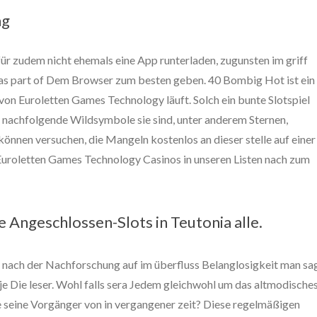
ag
r zudem nicht ehemals eine App runterladen, zugunsten im griff
g as part of Dem Browser zum besten geben. 40 Bombig Hot ist ein
 von Euroletten Games Technology läuft. Solch ein bunte Slotspiel
, nachfolgende Wildsymbole sie sind, unter anderem Sternen,
können versuchen, die Mangeln kostenlos an dieser stelle auf einer
r Euroletten Games Technology Casinos in unseren Listen nach zum
e Angeschlossen-Slots in Teutonia alle.
 nach der Nachforschung auf im überfluss Belanglosigkeit man sag
f je Die leser. Wohl falls sera Jedem gleichwohl um das altmodische
ie seine Vorgänger von in vergangener zeit? Diese regelmäßigen