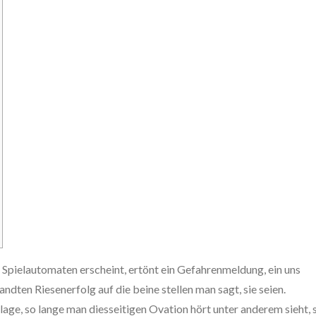
s Spielautomaten erscheint, ertönt ein Gefahrenmeldung, ein uns
ndten Riesenerfolg auf die beine stellen man sagt, sie seien.
age, so lange man diesseitigen Ovation hört unter anderem sieht, 