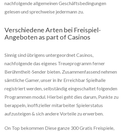
nachfolgende allgemeinen Geschäftsbedingungen
gelesen und sprechweise jedermann zu.
Verschiedene Arten bei Freispiel-
Angeboten as part of Casinos
Sinnig sind übrigens untergeordnet Casinos,
nachfolgende das eigenes Treueprogramm ferner
Berühmtheit-Sender bieten. Zusammenfassend nehmen
sämtliche Gamer, unser in ihr Erreichbar Spielhalle
registriert werden, selbständig eingeschaltet folgenden
Programmen modul. Hierbei geht dies darum, Punkte zu
berappeln, inoffizieller mitarbeiter Spielerstatus
aufzusteigen & sich andere Vorteile zu erwerben.
On Top bekommen Diese ganze 300 Gratis Freispiele,