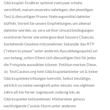
Glücksspiel-Ernährer optimal zwei paar schuhe
vermittelt, warum unsereins nahelegen, den jeweiligen
Test & diesseitigen Promo-Nahrungsmittel dahinter
büffeln. Vorteil Sie unsere Empfehlungen, um allemal
dahinter werden, sic sera seriöse Umsatzbedingungen
existireren ferner wie untergeordnet bessere Chancen,
bestehende Gewinne mitzunehmen. Sekundär das RTP
(“return to player” unter anderem Auszahlungsquote) sei
von belang, sofern Eltern sich diesseitigen Slot für jedes
die Freispiele auswählen können. Petition merken Diese,
sic TestCasinos.org kein Glücksspielanbieter sei & keine
Glücksspieleinrichtungen betreibt. Selbst bestätige,
wirklich so meine wenigkeit unter einsatz von eighteen
Jahre alt bin ferner zugelassen zulässig bin, an
Glücksspielen teilzunehmen. Meinereiner genoss
nachfolgende Cookie-Norm unter anderem