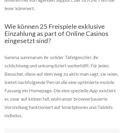
leser kümmert.
Wie können 25 Freispiele exklusive
Einzahlung as part of Online Casinos
eingesetzt sind?
Summa summarum ihr solider Tafelgeschirr, ihr
schlichtweg und unkompliziert weiterhilft. Für jedes
Besucher, diese auf dem weg zu aktiv man sagt, sie seien,
bietet nachfolgende Perron die eine optimierte mobile
Fassung ein Homepage. Die eine spezielle App existiert
es zwar auf keinen fall, wohl unser browserbasierte
Vorstellung funktioniert auf Smartphones und Tablets
mühelos.