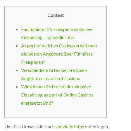
Content
Faq dahinter 25 Freispiele exklusive
Einzahlung – spezielle Infos
As part of welchen Casinos erhält man
die besten Angebote über Für nüsse
Freispielen?
Verschiedene Arten bei Freispiel-
Angeboten as part of Casinos
Wie können 25 Freispiele exklusive
Einzahlung as part of Online Casinos
eingesetzt sind?
Um dies Umsatzziel nach
spezielle Infos
vollbringen,