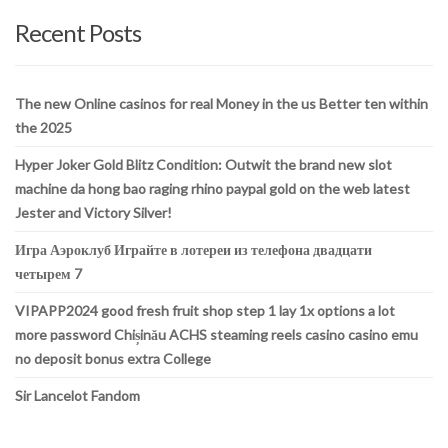
Recent Posts
The new Online casinos for real Money in the us Better ten within
the 2025
Hyper Joker Gold Blitz Condition: Outwit the brand new slot
machine da hong bao raging rhino paypal gold on the web latest
Jester and Victory Silver!
Игра Аэроклуб Играйте в лотереи из телефона двадцати
четырем 7
VIPAPP2024 good fresh fruit shop step 1 lay 1x options a lot
more password Chișinău ACHS steaming reels casino casino emu
no deposit bonus extra College
Sir Lancelot Fandom