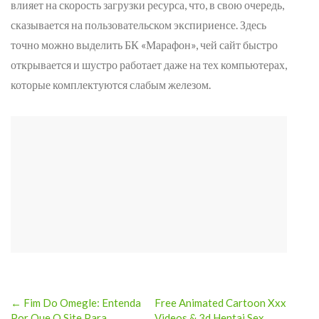
влияет на скорость загрузки ресурса, что, в свою очередь,
сказывается на пользовательском экспириенсе. Здесь
точно можно выделить БК «Марафон», чей сайт быстро
открывается и шустро работает даже на тех компьютерах,
которые комплектуются слабым железом.
← Fim Do Omegle: Entenda
Free Animated Cartoon Xxx
Post
Por Que O Site Para
Videos & 3d Hentai Sex