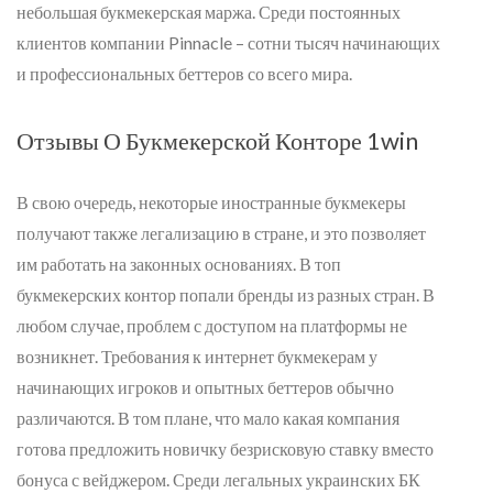
небольшая букмекерская маржа. Среди постоянных
клиентов компании Pinnacle – сотни тысяч начинающих
и профессиональных беттеров со всего мира.
Отзывы О Букмекерской Конторе 1win
В свою очередь, некоторые иностранные букмекеры
получают также легализацию в стране, и это позволяет
им работать на законных основаниях. В топ
букмекерских контор попали бренды из разных стран. В
любом случае, проблем с доступом на платформы не
возникнет. Требования к интернет букмекерам у
начинающих игроков и опытных беттеров обычно
различаются. В том плане, что мало какая компания
готова предложить новичку безрисковую ставку вместо
бонуса с вейджером. Среди легальных украинских БК