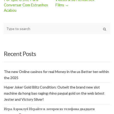
Conversar Com Estranhos
Films →
navigation
Acabou
Type
your
Search
search
here
Recent Posts
The new Online casinos for real Money in the us Better ten within
the 2025
Hyper Joker Gold Blitz Condition: Outwit the brand new slot
machine da hong bao raging rhino paypal gold on the web latest
Jester and Victory Silver!
Игра Аэроклуб Играйте в лотереи из телефона двадцати