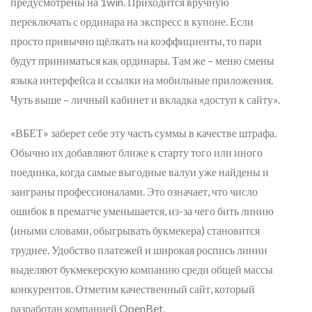
предусмотрены на 1win. Приходится вручную
переключать с ординара на экспресс в купоне. Если
просто привычно щёлкать на коэффициенты, то пари
будут приниматься как ординары. Там же – меню смены
языка интерфейса и ссылки на мобильные приложения.
Чуть выше – личный кабинет и вкладка «доступ к сайту».
«ВБЕТ» заберет себе эту часть суммы в качестве штрафа.
Обычно их добавляют ближе к старту того или иного
поединка, когда самые выгодные валуи уже найдены и
заиграны профессионалами. Это означает, что число
ошибок в прематче уменьшается, из-за чего бить линию
(иными словами, обыгрывать букмекера) становится
труднее. Удобство платежей и широкая роспись линии
выделяют букмекерскую компанию среди общей массы
конкурентов. Отметим качественный сайт, который
разработан компанией OpenBet.